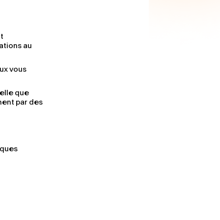
t
ations au
eux vous
elle que
ment par des
iques