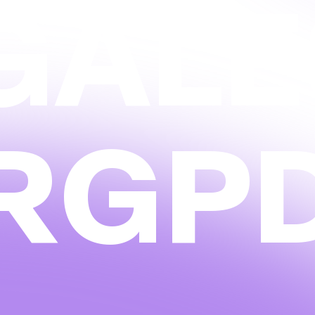
G
A
L
E
R
G
P