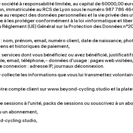
iété à responsabilité limitée, au capital de 60000,00 euro
yon, immatriculée au RCS de Lyon sous le numéro 987 786 46
e au respect des données personnelles et la vie privée des ut
e à les protéger conformément à la loi «informatique et liber
au Règlement (UE) Général sur la Protection des Données n°
: nom, prénom, email, numéro client, date de naissance, photo
ens et historiques de paiement,
 services dont vous bénéficiez ou avez bénéficié, justificati
le, email, téléphone,– données d’usage : pages web visitées, 
e connexion : adresse IP, journaux déconnexion.
llecte les informations que vous lui transmettez volontai
votre compte client sur www.beyond-cycling.studio et la plat
sessions à l'unité, packs de sessions ou souscrivez à un a
u un abonnement,
d-cycling.studio,