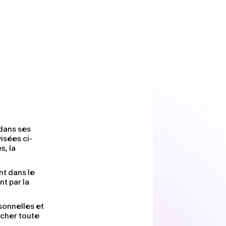
dans ses
isées ci-
s, la
nt dans le
t par la
sonnelles et
êcher toute