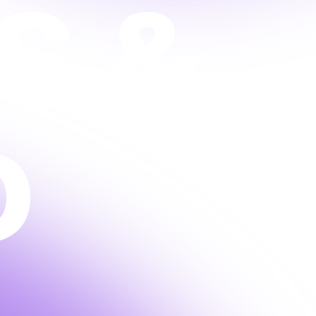
S
&
D