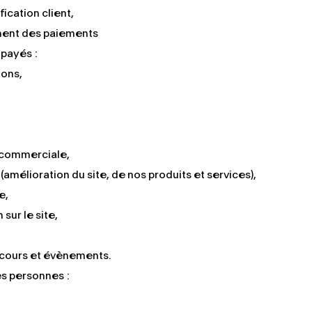
fication client,
LET'S GO 🔥 
ment des paiements
LET'S GO 🔥 
mpayés :
ions,
.
:
 commerciale,
(amélioration du site, de nos produits et services),
e,
 sur le site,
ncours et évènements.
es personnes :