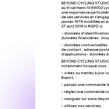
BEYOND CYCLING STUDIO soc
au 9 rue Henri IV 69002 L
une importance particulièr
de ses services et s’engag
janvier 1978 modifiée et 
27 avril 2016 (« RGPD »).
– données d’identification 
données financières : moy
– données contractuelles :
de contact : adresse posta
d’applications– données d
BEYOND CYCLING STUDIO co
notamment lorsque vous :
– créez ou mettez à jour 
Bsport,
– passez une commande de 
– réglez une commande o
– naviguez sur www.beyon
– utilisez nos services,