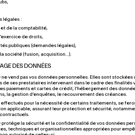
ubs,
 légales :
 et de la comptabilité,
exercice de droits,
ités publiques (demandes légales),
la société (fusion, acquisition…).
TAGE DES DONNÉES
 vend pas vos données personnelles. Elles sont stockées 
 de ses prestataires intervenant dans le cadre des finalités v
les paiements et cartes de crédit, l’hébergement des donnée
sms, la gestion d’enquêtes, le recouvrement des créances.
effectués pour la nécessité de certains traitements, se fero
on applicable, assurant leur protection et sécurité, notammen
contractuels.
tège la sécurité et la confidentialité de vos données per
es, techniques et organisationnelles appropriées pour emp
non autorisé de celles-ci.