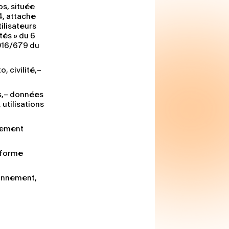
s, située
4, attache
ilisateurs
tés » du 6
2016/679 du
, civilité,–
fs,– données
utilisations
rement
eforme
bonnement,