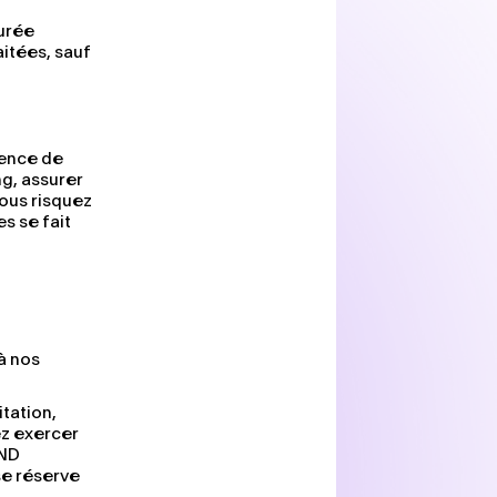
urée
aitées, sauf
ience de
ng, assurer
vous risquez
s se fait
à nos
itation,
ez exercer
OND
e réserve