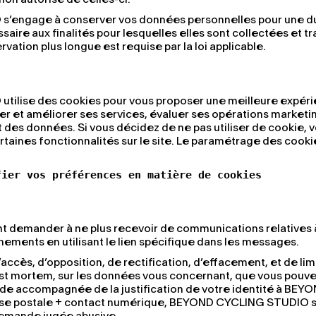
’engage à conserver vos données personnelles pour une d
aire aux finalités pour lesquelles elles sont collectées et tr
ation plus longue est requise par la loi applicable.
ilise des cookies pour vous proposer une meilleure expér
er et améliorer ses services, évaluer ses opérations marketi
et des données. Si vous décidez de ne pas utiliser de cookie, 
rtaines fonctionnalités sur le site. Le paramétrage des cookie
fier vos préférences en matière de cookies
 demander à ne plus recevoir de communications relatives 
nements en utilisant le lien spécifique dans les messages.
accès, d’opposition, de rectification, d’effacement, et de lim
post mortem, sur les données vous concernant, que vous pouv
e accompagnée de la justification de votre identité à BEY
e postale + contact numérique, BEYOND CYCLING STUDIO s
 demande jugée abusive.